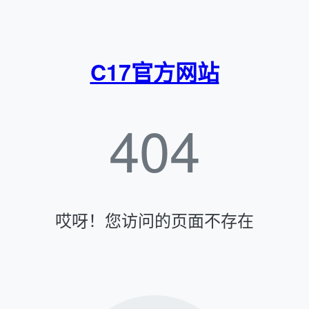
C17官方网站
404
哎呀！您访问的页面不存在