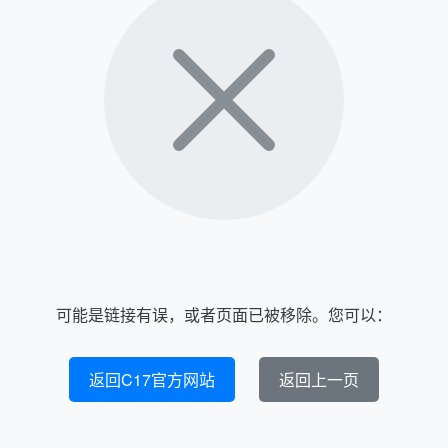
可能是链接有误，或者页面已被移除。您可以：
返回C17官方网站
返回上一页