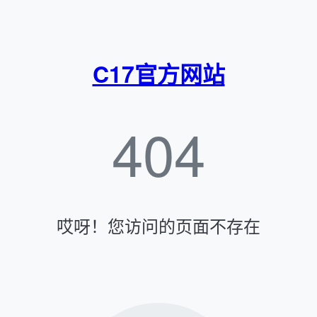
C17官方网站
404
哎呀！您访问的页面不存在