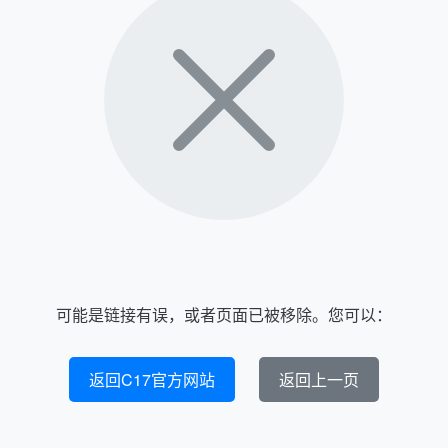
可能是链接有误，或者页面已被移除。您可以：
返回C17官方网站
返回上一页